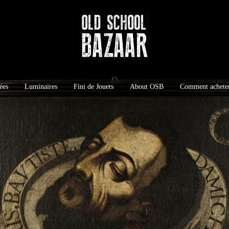
ées
Luminaires
Fini de Jouets
About OSB
Comment achete