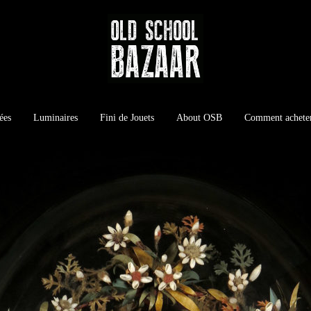
ées
Luminaires
Fini de Jouets
About OSB
Comment achete