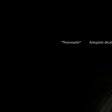
Skip
to
content
*Nouveautés*
Antiquités décal