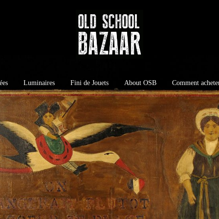
ées
Luminaires
Fini de Jouets
About OSB
Comment achete