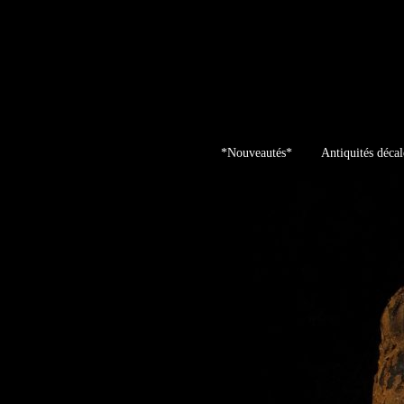
Skip
to
content
*Nouveautés*
Antiquités décal