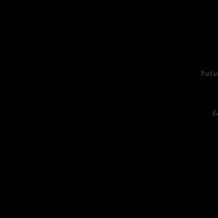
Parfai
É