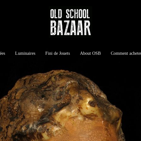
ées
Luminaires
Fini de Jouets
About OSB
Comment achete