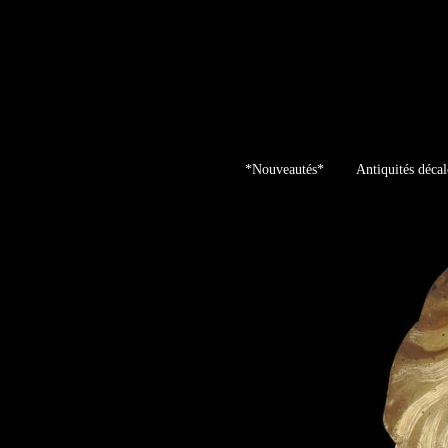
Skip
to
content
*Nouveautés*
Antiquités décal