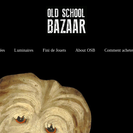
ées
Luminaires
Fini de Jouets
About OSB
Comment achete