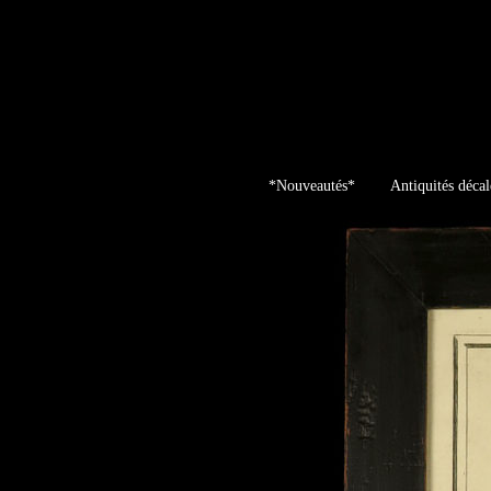
Skip
to
content
*Nouveautés*
Antiquités décal