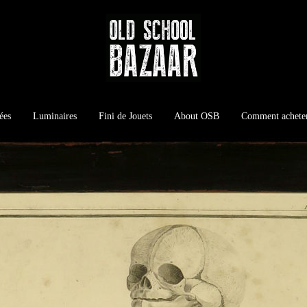
ées
Luminaires
Fini de Jouets
About OSB
Comment achete