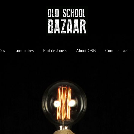
ées
Luminaires
Fini de Jouets
About OSB
Comment achete