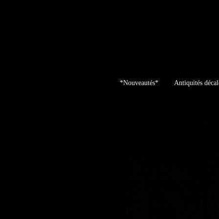
Skip
to
content
*Nouveautés*
Antiquités décal