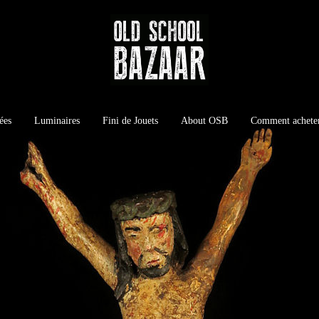
ées
Luminaires
Fini de Jouets
About OSB
Comment achete