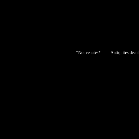
Skip
to
content
*Nouveautés*
Antiquités décal